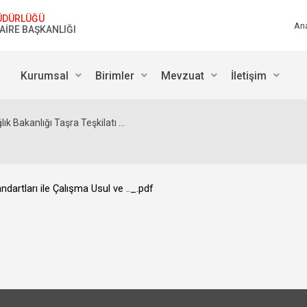
ÜDÜRLÜĞÜ
An
DAİRE BAŞKANLIĞI
Kurumsal
Birimler
Mevzuat
İletişim
lık Bakanlığı Taşra Teşkilatı ...
ndartları ile Çalışma Usul ve .._.pdf