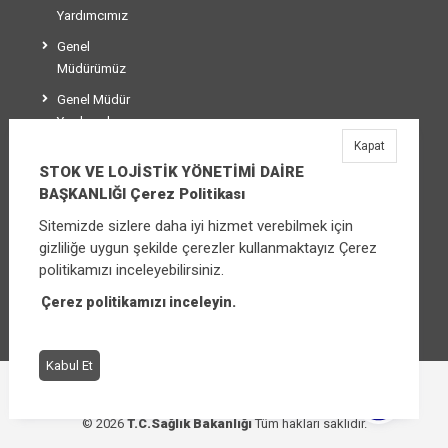
Yardımcımız
Genel
Müdürümüz
Genel Müdür
Yardımcılarımız
Kapat
Teşkilat Şeması
STOK VE LOJİSTİK YÖNETİMİ DAİRE
BAŞKANLIĞI Çerez Politikası
Sitemizde sizlere daha iyi hizmet verebilmek için
STOK VE LOJİSTİK YÖNETİMİ DAİRE
gizliliğe uygun şekilde çerezler kullanmaktayız Çerez
BAŞKANLIĞI
politikamızı inceleyebilirsiniz.
Üniversiteler Mahallesi Şehit Mehmet Bayraktar
Caddesi No:3 Çankaya/Ankara
Çerez politikamızı inceleyin.
Santral:
+90 (312) 565 00 00 - 01
Kabul Et
Çerez Politikası
Bilgi Güvenliği İhlal Bildirimi
© 2026
T.C.Sağlık Bakanlığı
Tüm hakları saklıdır.