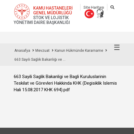
Site Haritası
KAMU HASTANELERİ
GENEL MÜDÜRLÜĞÜ
STOK VE LOJİSTİK
YÖNETİMİ DAİRE BAŞKANLIĞI
☰
Anasafya
Mevzuat
Kanun Hükmünde Kararname
663 Sayılı Sağlık Bakanlığı ve ...
663 Sayili Saglik Bakanligi ve Bagli Kuruluslarinin
Teskilat ve Görevleri Hakkinda KHK (Degisiklik Islemis
Hali 15.08.2017 KHK 694).pdf