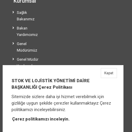
Kurumsal
Sağlık
Bakanımız
Bakan
Yardımcımız
Genel
Müdürümüz
Genel Müdür
Yardımcılarımız
Kapat
Teşkilat Şeması
STOK VE LOJİSTİK YÖNETİMİ DAİRE
BAŞKANLIĞI Çerez Politikası
Sitemizde sizlere daha iyi hizmet verebilmek için
STOK VE LOJİSTİK YÖNETİMİ DAİRE
gizliliğe uygun şekilde çerezler kullanmaktayız Çerez
BAŞKANLIĞI
politikamızı inceleyebilirsiniz.
Üniversiteler Mahallesi Şehit Mehmet Bayraktar
Caddesi No:3 Çankaya/Ankara
Çerez politikamızı inceleyin.
Santral:
+90 (312) 565 00 00 - 01