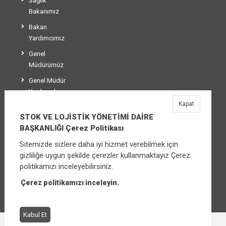
Sağlık
Bakanımız
Bakan
Yardımcımız
Genel
Müdürümüz
Genel Müdür
Yardımcılarımız
Kapat
Teşkilat Şeması
STOK VE LOJİSTİK YÖNETİMİ DAİRE
BAŞKANLIĞI Çerez Politikası
Sitemizde sizlere daha iyi hizmet verebilmek için
STOK VE LOJİSTİK YÖNETİMİ DAİRE
gizliliğe uygun şekilde çerezler kullanmaktayız Çerez
BAŞKANLIĞI
politikamızı inceleyebilirsiniz.
Üniversiteler Mahallesi Şehit Mehmet Bayraktar
Caddesi No:3 Çankaya/Ankara
Çerez politikamızı inceleyin.
Santral:
+90 (312) 565 00 00 - 01
Kabul Et