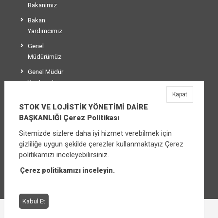
Bakanımız
Bakan
Yardımcımız
Genel
Müdürümüz
Genel Müdür
Yardımcılarımız
Kapat
Teşkilat Şeması
STOK VE LOJİSTİK YÖNETİMİ DAİRE
BAŞKANLIĞI Çerez Politikası
Sitemizde sizlere daha iyi hizmet verebilmek için
STOK VE LOJİSTİK YÖNETİMİ DAİRE
gizliliğe uygun şekilde çerezler kullanmaktayız Çerez
BAŞKANLIĞI
politikamızı inceleyebilirsiniz.
Üniversiteler Mahallesi Şehit Mehmet Bayraktar
Caddesi No:3 Çankaya/Ankara
Çerez politikamızı inceleyin.
Santral:
+90 (312) 565 00 00 - 01
Kabul Et
Çerez Politikası
Bilgi Güvenliği İhlal Bildirimi