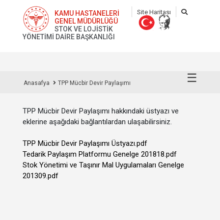
Site Haritası
KAMU HASTANELERİ
GENEL MÜDÜRLÜĞÜ
STOK VE LOJİSTİK
YÖNETİMİ DAİRE BAŞKANLIĞI
☰
Anasafya
TPP Mücbir Devir Paylaşımı
TPP Mücbir Devir Paylaşımı hakkındaki üstyazı ve
eklerine aşağıdaki bağlantılardan ulaşabilirsiniz.
TPP Mücbir Devir Paylaşımı Üstyazı.pdf
Tedarik Paylaşım Platformu Genelge 201818.pdf
Stok Yönetimi ve Taşınır Mal Uygulamaları Genelge
201309.pdf