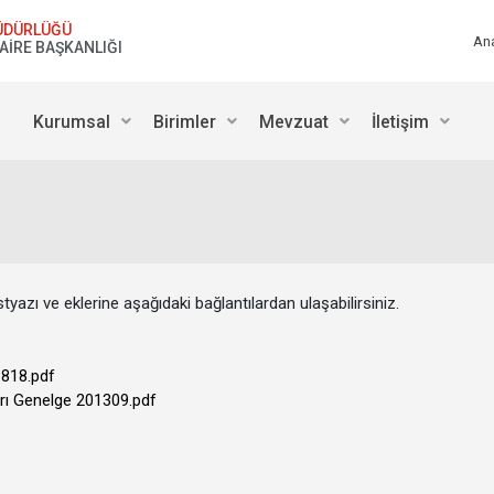
ÜDÜRLÜĞÜ
An
DAİRE BAŞKANLIĞI
Kurumsal
Birimler
Mevzuat
İletişim
yazı ve eklerine aşağıdaki bağlantılardan ulaşabilirsiniz.
1818.pdf
rı Genelge 201309.pdf