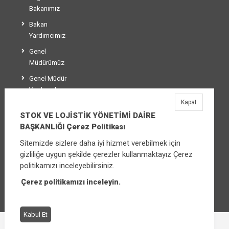
Bakanımız
Bakan
Yardımcımız
Genel
Müdürümüz
Genel Müdür
Yardımcılarımız
Kapat
Teşkilat Şeması
STOK VE LOJİSTİK YÖNETİMİ DAİRE
BAŞKANLIĞI Çerez Politikası
Sitemizde sizlere daha iyi hizmet verebilmek için
STOK VE LOJİSTİK YÖNETİMİ DAİRE
gizliliğe uygun şekilde çerezler kullanmaktayız Çerez
BAŞKANLIĞI
politikamızı inceleyebilirsiniz.
Üniversiteler Mahallesi Şehit Mehmet Bayraktar
Caddesi No:3 Çankaya/Ankara
Çerez politikamızı inceleyin.
Santral:
+90 (312) 565 00 00 - 01
Kabul Et
Çerez Politikası
Bilgi Güvenliği İhlal Bildirimi