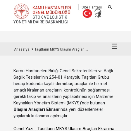
Site Haritası
KAMU HASTANELERİ
GENEL MÜDÜRLÜĞÜ
STOK VE LOJİSTİK
YÖNETİMİ DAİRE BAŞKANLIĞI
☰
Anasafya
Taşıtların MKYS Ulaşım Araçları ...
Kamu Hastaneleri Birliği Genel Sekreterlikleri ve Bağlı
Sağlık Tesisleri’nin 254-01 Karayolu Taşıtları Grubu
hesap kodunda kayıtlı demirbaş araçlar ile hizmet
amaçlı kiralanan araçların; kontrolünün sağlanması,
gerekli takip ve analizlerin yapılabilmesi için Malzeme
Kaynakları Yönetim Sistemi (MKYS)’nde bulunan
Ulaşım Araçları Ekranı’
nda yeni düzenlemeler
yapılarak kullanıma açılmıştır.
Genel Yazi - Tasitlarin MKYS Ulasim Araçlari Ekranina